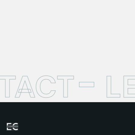
TACT
L