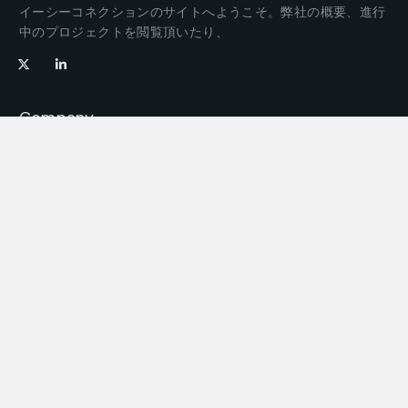
イーシーコネクションのサイトへようこそ。弊社の概要、進行
中のプロジェクトを閲覧頂いたり、
Company
About us
Careers
Projects
Join our team
Offices
Press enquiries
Get in touch
Find an office