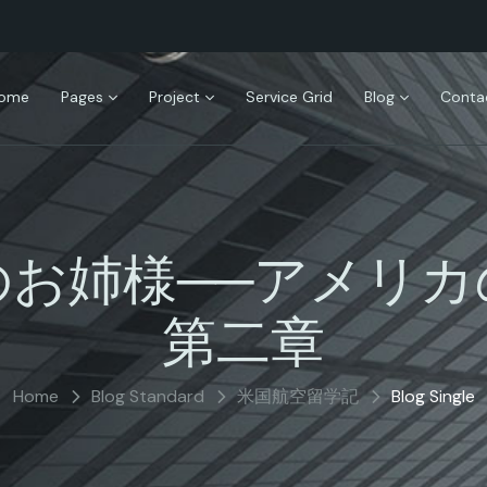
ome
Pages
Project
Service Grid
Blog
Conta
のお姉様──アメリカ
第二章
Home
Blog Standard
米国航空留学記
Blog Single