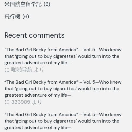
米国航空留学記
(6)
飛行機
(6)
Recent comments
“The Bad Girl Becky from America” – Vol. 5—Who knew
that ‘going out to buy cigarettes’ would turn into the
greatest adventure of my life—
に
啪啪导航
より
“The Bad Girl Becky from America” – Vol. 5—Who knew
that ‘going out to buy cigarettes’ would turn into the
greatest adventure of my life—
に
333985
より
“The Bad Girl Becky from America” – Vol. 5—Who knew
that ‘going out to buy cigarettes’ would turn into the
greatest adventure of my life—