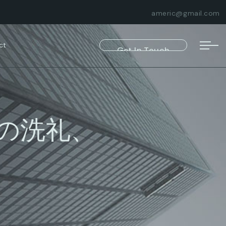
americ@gmail.com
ct
の洗礼、