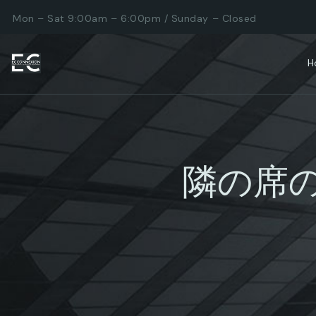
Mon – Sat 9:00am – 6:00pm / Sunday – Closed
H
隣の席