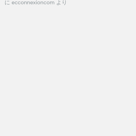
に
ecconnexioncom
より